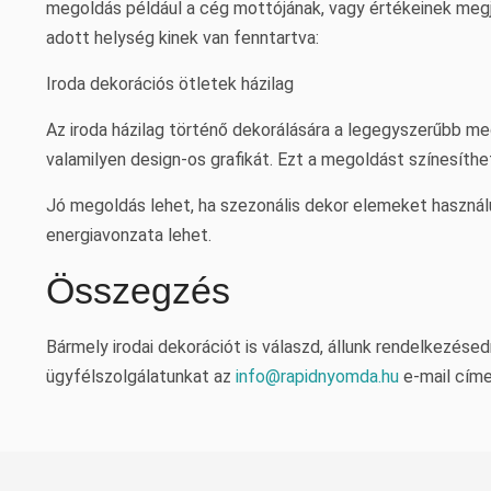
megoldás például a cég mottójának, vagy értékeinek megje
adott helység kinek van fenntartva:
Iroda dekorációs ötletek házilag
Az iroda házilag történő dekorálására a legegyszerűbb m
valamilyen design-os grafikát. Ezt a megoldást színesíth
Jó megoldás lehet, ha szezonális dekor elemeket használu
energiavonzata lehet.
Összegzés
Bármely irodai dekorációt is válaszd, állunk rendelkezés
ügyfélszolgálatunkat az
info@rapidnyomda.hu
e-mail cím