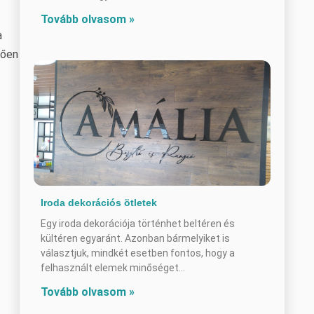
Tovább olvasom »
a
tően
Iroda dekorációs ötletek
Egy iroda dekorációja történhet beltéren és
kültéren egyaránt. Azonban bármelyiket is
választjuk, mindkét esetben fontos, hogy a
felhasznált elemek minőséget
Tovább olvasom »