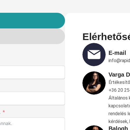
Elérhetős
E-mail
info@rapi
Varga D
Értékesít
+36 20 25
Általános 
kapcsolat
.
rendelés l
kérdések, 
Balogh