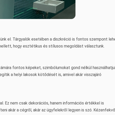
tünk el. Tárgyalók esetében a diszkréció is fontos szempont leh
llett, hogy esztétikus és stílusos megoldást választunk.
 számára fontos képeket, szimbólumokat gond nélkül használhatju
ítik a helyi lakosok kötődését is, amivel akár visszajáró
kal. Ez nem csak dekorációs, hanem információs értékkel is
teni akár a cégről, akár az ügyfelekről legyen is szó. Kézenfekv