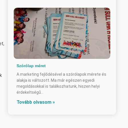
et,
Szórólap méret
A marketing fejlődésével a szórólapok mérete és
k
alakja is változott. Ma már egészen egyedi
megoldásokkal is találkozhatunk, hiszen helyi
érdekeltségű
Tovább olvasom »
ő