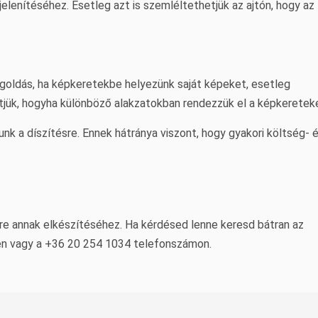
lenítéséhez. Esetleg azt is szemléltethetjük az ajtón, hogy az
egoldás, ha képkeretekbe helyezünk saját képeket, esetleg
etjük, hogyha különböző alakzatokban rendezzük el a képkeretek
nk a díszítésre. Ennek hátránya viszont, hogy gyakori költség- 
edre annak elkészítéséhez. Ha kérdésed lenne keresd bátran az
en vagy a +36 20 254 1034 telefonszámon.