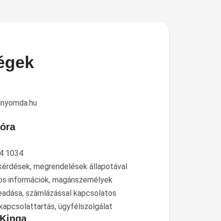
égek
dnyomda.hu
óra
ő
4 1034
kérdések, megrendelések állapotával
os információk, magánszemélyek
eadása, számlázással kapcsolatos
kapcsolattartás, ügyfélszolgálat
 Kinga