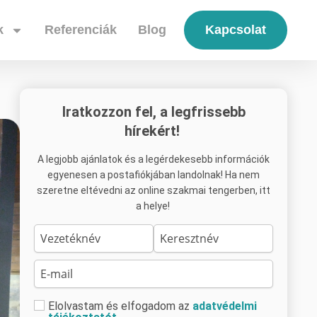
k
Referenciák
Blog
Kapcsolat
Iratkozzon fel, a legfrissebb
hírekért!
A legjobb ajánlatok és a legérdekesebb információk
egyenesen a postafiókjában landolnak! Ha nem
szeretne eltévedni az online szakmai tengerben, itt
a helye!
Elolvastam és elfogadom az
adatvédelmi