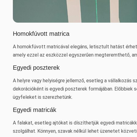
Homokfúvott matrica
A homokfúvott matricával elegáns, letisztult hatást érhe
amely ezzel az eszközzel egyszerűen megteremthető, ame
Egyedi poszterek
A helyre vagy helyiségre jellemző, esetleg a vállalkozás
dekorációként is egyedi poszterek formájában. Előbbiek seg
ügyfeleket is szerezhetünk.
Egyedi matricák
A falakat, esetleg ajtókat is díszíthetjük egyedi matricák
szolgálhat. Könnyen, szavak nélkül lehet üzenetet közvetí