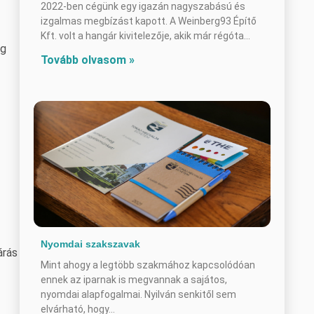
2022-ben cégünk egy igazán nagyszabású és
izgalmas megbízást kapott. A Weinberg93 Építő
Kft. volt a hangár kivitelezője, akik már régóta
ig
Tovább olvasom »
Nyomdai szakszavak
árás
Mint ahogy a legtöbb szakmához kapcsolódóan
ennek az iparnak is megvannak a sajátos,
nyomdai alapfogalmai. Nyilván senkitől sem
elvárható, hogy