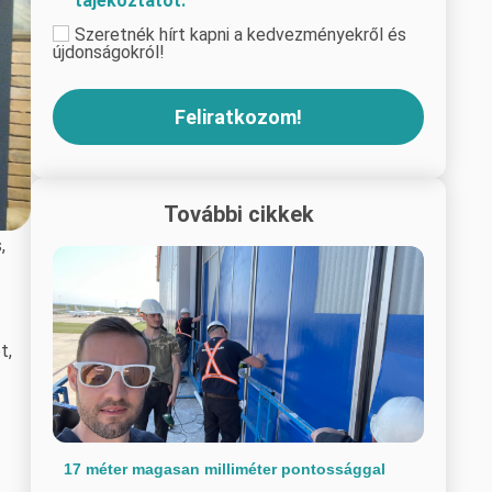
tájékoztatót.
Szeretnék hírt kapni a kedvezményekről és
újdonságokról!
Feliratkozom!
További cikkek
,
t,
17 méter magasan milliméter pontossággal