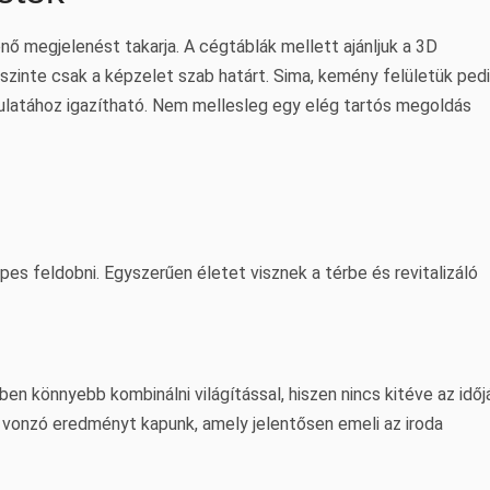
nő megjelenést takarja. A cégtáblák mellett ajánljuk a 3D
 szinte csak a képzelet szab határt. Sima, kemény felületük ped
rculatához igazítható. Nem mellesleg egy elég tartós megoldás
pes feldobni. Egyszerűen életet visznek a térbe és revitalizáló
en könnyebb kombinálni világítással, hiszen nincs kitéve az időj
 vonzó eredményt kapunk, amely jelentősen emeli az iroda