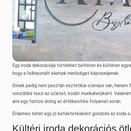
Egy iroda dekorációja történhet beltéren és kültéren egya
hogy a felhasznált elemek minőséget képviseljenek.
Ennek pedig nem pusztán esztétikai szerepe van, hanem fu
vonzóbbá teszi az üzletet, irodát munkahelyként. Valami
ami egy fontos dolog az értékesítési folyamat során.
Érdemes tehát egy jó befektetésként gondolni az iroda s
Kültéri iroda dekorációs öt