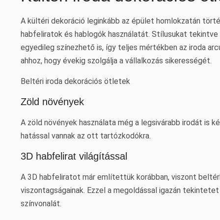
A kültéri dekoráció leginkább az épület homlokzatán törté
habfeliratok és hablogók használatát. Stílusukat tekintve
egyedileg színezhető is, így teljes mértékben az iroda a
ahhoz, hogy évekig szolgálja a vállalkozás sikerességét.
Beltéri iroda dekorációs ötletek
Zöld növények
A zöld növények használata még a legsivárabb irodát is ké
hatással vannak az ott tartózkodókra.
3D habfelirat világítással
A 3D habfeliratot már említettük korábban, viszont beltérb
viszontagságainak. Ezzel a megoldással igazán tekintetet
színvonalát.