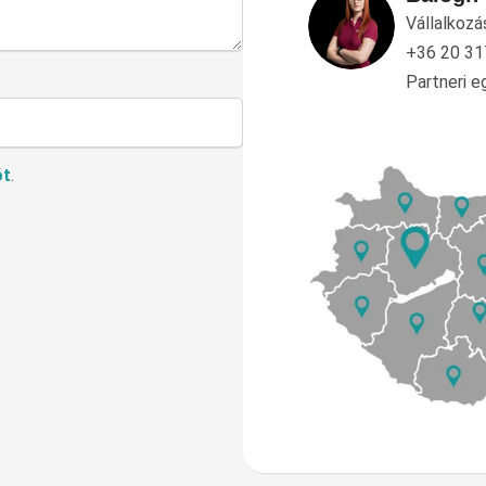
Vállalkozá
+36 20 31
Partneri 
ót
.