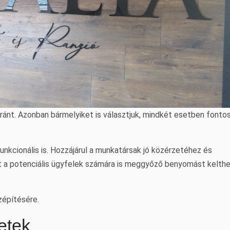
ránt. Azonban bármelyiket is választjuk, mindkét esetben fontos
nkcionális is. Hozzájárul a munkatársak jó közérzetéhez és
nt a potenciális ügyfelek számára is meggyőző benyomást kelthe
zépítésére.
letek