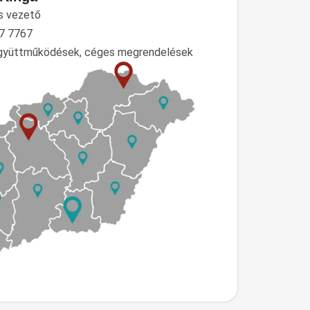
s vezető
7 7767
együttműködések, céges megrendelések